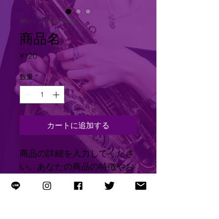
SKU： 21554345656
商品名
価
¥120
格
数量
*
カートに追加する
商品の詳細を入力してくださ
い。あなたの商品の特徴やお
すすめのポイントをわかりや
すく説明しましょう。