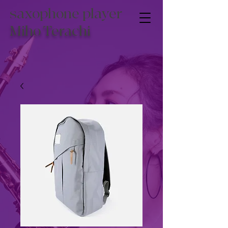
saxophone player
Miho Terachi