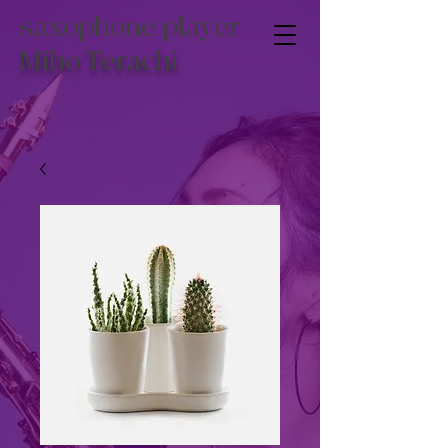
saxophone player
Miho Terachi