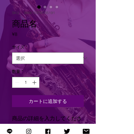
SKU： 366615376135191
商品名
価
¥8
格
サイズ
*
数量
*
カートに追加する
商品の詳細を入力してくださ
い。あなたの商品の特徴やお