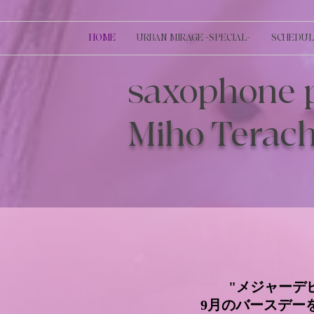
HOME
URBAN MIRAGE -SPECIAL-
SCHEDUL
saxophone p
Miho Terach
"メジャーデ
9月のバースデー