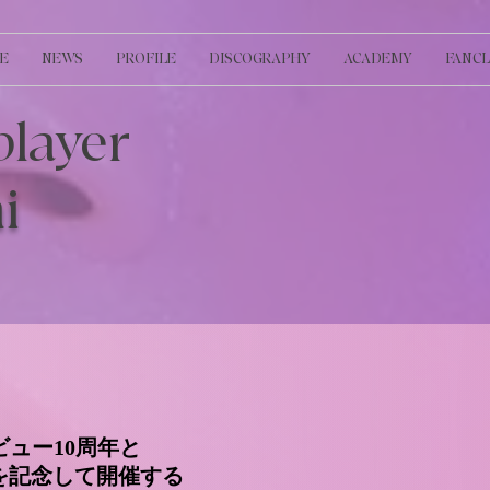
E
NEWS
PROFILE
DISCOGRAPHY
ACADEMY
FANC
layer
i
ビュー10周年と
を記念して開催する