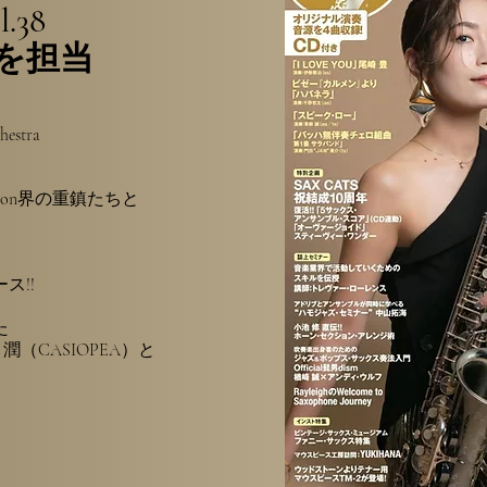
.38
を担当
hestra
sion界の重鎮たちと
ス!!
た
潤（CASIOPEA）と