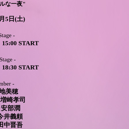
ルな一夜"
9月5日(土)
Stage -
| 15:00 START
Stage -
| 18:30 START
mber -
: 寺地美穂
 : 増崎孝司
 : 安部潤
 : 今井義頼
: 田中晋吾