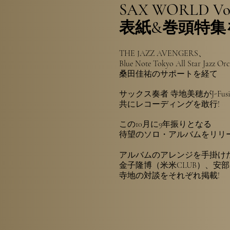
SAX WORLD Vol
表紙&巻頭特集
THE JAZZ AVENGERS、
Blue Note Tokyo All Star Jazz Orc
桑田佳祐のサポートを経て
サックス奏者 寺地美穂がJ-Fu
共にレコーディングを敢行!
この10月に9年振りとなる
待望のソロ・アルバムをリリー
アルバムのアレンジを手掛け
金
子隆博（米米CLUB）、安部 
寺地の対談をそれぞれ掲載!