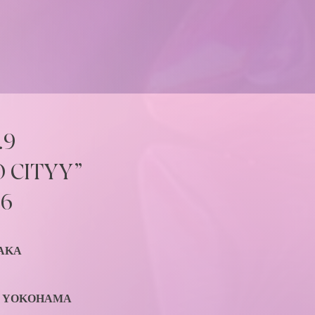
.9
O CITYY”
26
OSAKA
Live YOKOHAMA