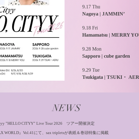
9.17 Thu
Nagoya | JAMMIN’
9.18 Fri
Hamamatsu | MERRY Y
9.28 Mon
Sapporo | cube garden
9.29 Tue
Tsukigata | TSUKI・ AE
NEWS
tyy ”HELLO CITYY” Live Tour 2026 ツアー開催決定
X WORLD』Vol.41にて、sax tripletsが表紙＆巻頭特集に掲載