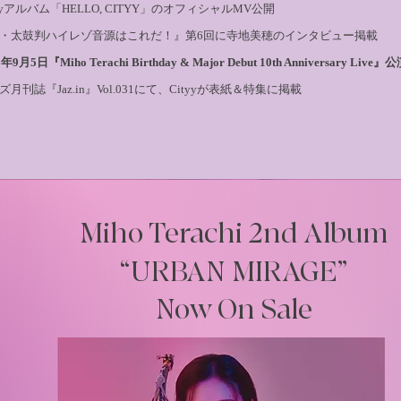
tyyアルバム「HELLO, CITYY」のオフィシャルMV公開
5 『続・太鼓判ハイレゾ音源はこれだ！』第6回に寺地美穂のインタビュー掲載
6年9月5日『Miho Terachi Birthday & Major Debut 10th Anniversary Live
ズ月刊誌『Jaz.in』Vol.031にて、Cityyが表紙＆特集に掲載
Miho Terachi 2nd Album
“URBAN MIRAGE”
Now On Sale​​​