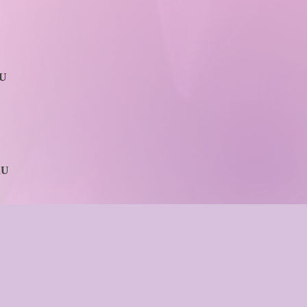
OU
RU